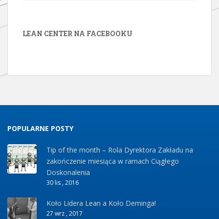
LEAN CENTER NA FACEBOOKU
POPULARNE POSTY
Tip of the month – Rola Dyrektora Zakładu na
zakończenie miesiąca w ramach Ciągłego
Doskonalenia
30 lis , 2016
Koło Lidera Lean a Koło Deminga!
27 wrz , 2017